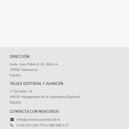
DIRECCIÓN
Avda. Juan Pablo II, 42, Ático A.
37008
Salamanca
España
c/ Escuelas, 16
49130
Manganeses de la Lampreana (Zamora)
España
CONTACTA CON NOSOTROS
info@comunicacionsocial.es
(+34) 923 324 759 y 980 588 175