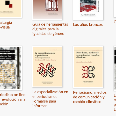
C
aturgia
Guía de herramientas
Los años broncos
ovisual
digitales para la
igualdad de género
La especialización en
Periodismo, medios
riodista on line:
L
el periodismo.
de comunicación y
 revolución a la
m
Formarse para
cambio climático
ución
p
informar
L