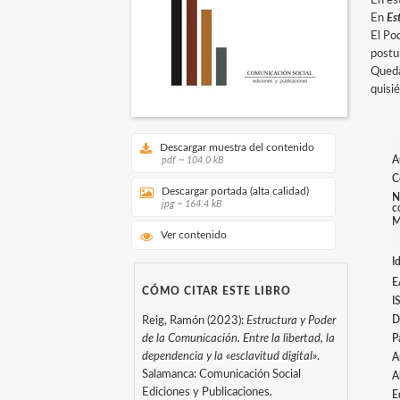
En es
En
Es
El Po
postur
Queda
quisi
Descargar muestra del contenido
A
pdf ~ 104.0 kB
C
Descargar portada (alta calidad)
N
jpg ~ 164.4 kB
c
M
Ver contenido
I
E
CÓMO CITAR ESTE LIBRO
I
D
Reig, Ramón (2023):
Estructura y Poder
de la Comunicación. Entre la libertad, la
P
dependencia y la «esclavitud digital»
.
A
Salamanca: Comunicación Social
A
Ediciones y Publicaciones.
E