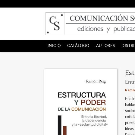
INICIO
CATÁLOGO
AUTORES
DISTR
Est
Entr
Ramó
En ci
habla
socio
cotid
preci
ideas