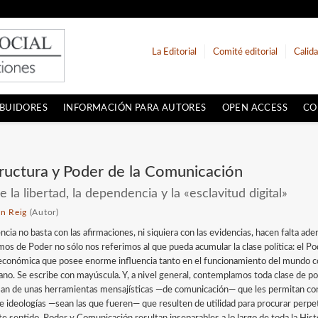
La Editorial
Comité editorial
Calid
IBUIDORES
INFORMACIÓN PARA AUTORES
OPEN ACCESS
CO
ructura y Poder de la Comunicación
e la libertad, la dependencia y la «esclavitud digital»
n Reig
(Autor)
encia no basta con las afirmaciones, ni siquiera con las evidencias, hacen falta
mos de Poder no sólo nos referimos al que pueda acumular la clase política: el Po
económica que posee enorme influencia tanto en el funcionamiento del mundo 
iano. Se escribe con mayúscula. Y, a nivel general, contemplamos toda clase de po
san de unas herramientas mensajísticas —de comunicación— que les permitan cond
 e ideologías —sean las que fueren— que resulten de utilidad para procurar perp