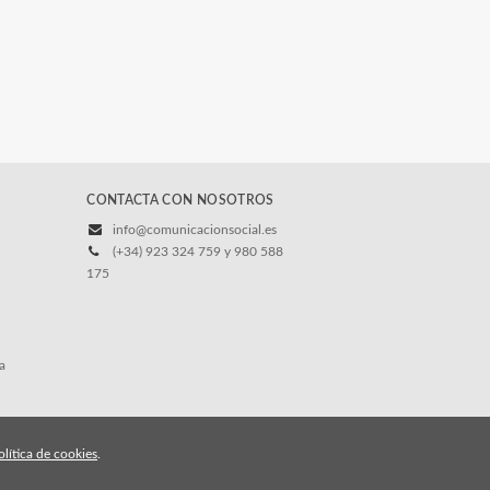
CONTACTA CON NOSOTROS
info@comunicacionsocial.es
(+34) 923 324 759 y 980 588
175
a
olítica de cookies
.