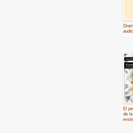
Dram
audi
El pe
de la
evol