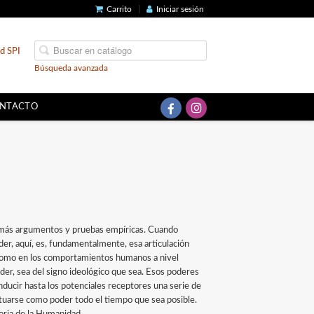
Carrito
Iniciar sesión
ad SPI
Búsqueda avanzada
NTACTO
 además argumentos y pruebas empíricas. Cuando
der, aquí, es, fundamentalmente, esa articulación
como en los comportamientos humanos a nivel
der, sea del signo ideológico que sea. Esos poderes
ucir hasta los potenciales receptores una serie de
etuarse como poder todo el tiempo que sea posible.