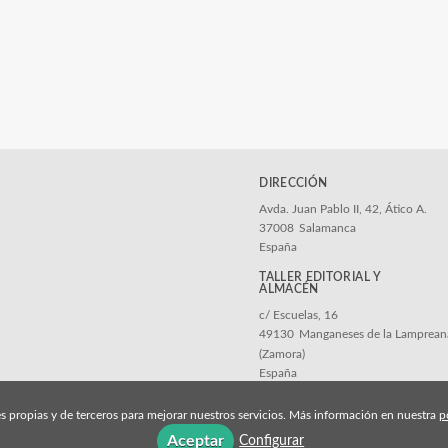
DIRECCIÓN
Avda. Juan Pablo II, 42, Ático A.
37008
Salamanca
España
c/ Escuelas, 16
49130
Manganeses de la Lamprean
(Zamora)
España
s propias y de terceros para mejorar nuestros servicios. Más información en nuestra
p
Aceptar
Configurar