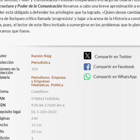
te sentido, Poder y Comunicación resultan inseparables a lo largo de toda la His
tructura y Poder de la Comunicación
llevamos a cabo una breve aproximación a es
der está obligado a defender los privilegios que ha logrado. «Quien desee cambia
a de lloriqueo crítico llamada ‘progresista’ y bajar a la arena de la Historia a con
, pues, el lector de este libro invitado a sumergirse en los problemas que le pla
éramos que fuese.
utor
Ramón Reig
Compartir en Twitter
olección
Periodística
Compartir en Facebook
úmero en la
103
olección
Compartir en WhatsApp
ateria
Periodismo
,
Empresa
y Empresas
Mediáticas
,
Política
dioma
Castellano
AN
9788417600846
SBN
978-84-17600-84-6
epósito legal
DL S 224-2023
áginas
240
ncho
15 cm
lto
22 cm
dición
1