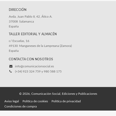
DIRECCIÓN
Avda. Juan Pablo II, 42, Ático A.
37008
Salamanca
España
c/ Escuelas, 16
49130
Manganeses de la Lampreana (Zamora)
España
CONTACTA CON NOSOTROS
info@comunicacionsocial.es
(+34) 923 324 759 y 980 588 175
© 2026, Comunicación Social, Ediciones y Publicaciones
Aviso legal
Política de cookies
Política de privacidad
Condiciones de compra