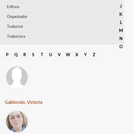
J
Editora
K
Organizador
L
Traductor
M
Traductora
N
O
P
Q
R
S
T
U
V
W
X
Y
Z
Gabilondo, Victoria