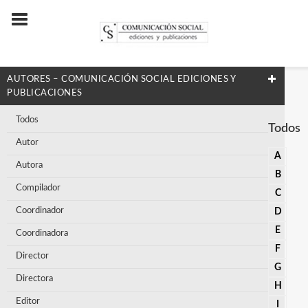
AUTORES – COMUNICACIÓN SOCIAL EDICIONES Y
PUBLICACIONES
Todos
Todos
Autor
A
Autora
B
Compilador
C
Coordinador
D
E
Coordinadora
F
Director
G
Directora
H
Editor
I